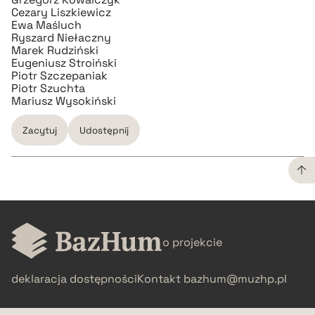
Cezary Liszkiewicz
Ewa Maśluch
Ryszard Niełaczny
Marek Rudziński
Eugeniusz Stroiński
Piotr Szczepaniak
Piotr Szuchta
Mariusz Wysokiński
Zacytuj
Udostępnij
CZYSTY TEKST
o projekcie
pobierz cytat
deklaracja dostępności
Kontakt
bazhum@muzhp.pl
BIBTEX