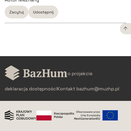
Zacytuj
Udostępnij
CZYSTY TEKST
pobierz cytat
o projekcie
BIBTEX
deklaracja dostępności
Kontakt
bazhum@muzhp.pl
pobierz cytat