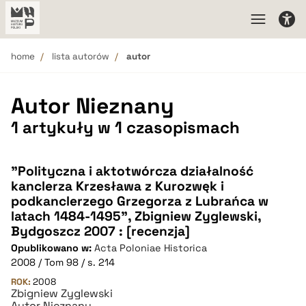
home
lista autorów
autor
Autor Nieznany
1 artykuły w 1 czasopismach
"Polityczna i aktotwórcza działalność
kanclerza Krzesława z Kurozwęk i
podkanclerzego Grzegorza z Lubrańca w
latach 1484-1495", Zbigniew Zyglewski,
Bydgoszcz 2007 : [recenzja]
Opublikowano w:
Acta Poloniae Historica
2008 / Tom 98 / s. 214
ROK:
2008
Zbigniew Zyglewski
Autor Nieznany