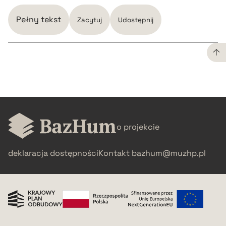
Pełny tekst
Zacytuj
Udostępnij
CZYSTY TEKST
pobierz cytat
o projekcie
BIBTEX
deklaracja dostępności
Kontakt
bazhum@muzhp.pl
pobierz cytat