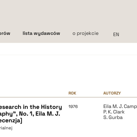
torów
lista wydawców
o projekcie
Interlinia
mała
średnia
duża
ROK
AUTORZY
esearch in the History
Eila M. J. Camp
1976
P. K. Clark
hy", No. 1, Eila M. J.
S. Gurba
recenzja]
ialnej