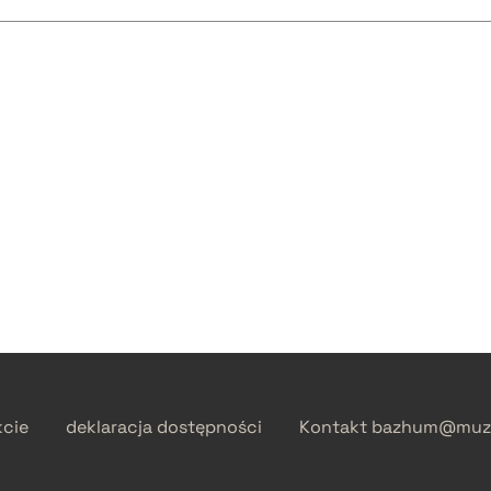
kcie
deklaracja dostępności
Kontakt
bazhum@muzh