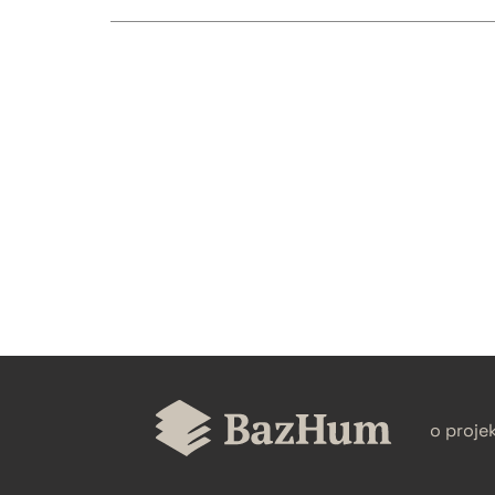
CZYSTY TEKST
BIBTEX
o proje