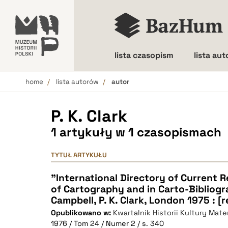
lista czasopism
lista au
home
lista autorów
autor
Wielkość liter
P. K. Clark
1 artykuły w 1 czasopismach
TYTUŁ ARTYKUŁU
"International Directory of Current R
of Cartography and in Carto-Bibliograp
Campbell, P. K. Clark, London 1975 : [
Opublikowano w:
Kwartalnik Historii Kultury Mater
1976 / Tom 24 / Numer 2 / s. 340