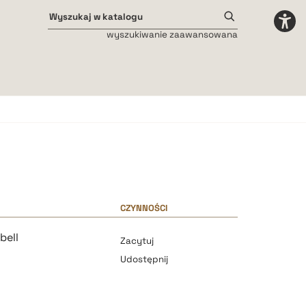
wyszukiwanie zaawansowana
Odstępy międzyliterowe
małe
średnie
duże
CZYNNOŚCI
bell
Zacytuj
Udostępnij