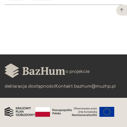
CZYSTY TEKST
pobierz cytat
BIBTEX
o projekcie
pobierz cytat
deklaracja dostępności
Kontakt
bazhum@muzhp.pl