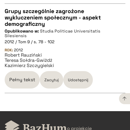
Grupy szczególnie zagrożone
wykluczeniem społecznym - aspekt
CZYSTY TEKST
demograficzny
Opublikowano w:
Studia Politicae Universitatis
Silesiensis
pobierz cytat
2012 / Tom 9 / s. 78 - 102
ROK:
2012
Robert Rauziński
BIBTEX
Teresa Sołdra-Gwiżdż
Kazimierz Szczygielski
pobierz cytat
Pełny tekst
Zacytuj
Udostępnij
CZYSTY TEKST
o projekcie
pobierz cytat