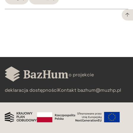
CZYSTY TEKST
pobierz cytat
BIBTEX
o projekcie
pobierz cytat
deklaracja dostępności
Kontakt
bazhum@muzhp.pl