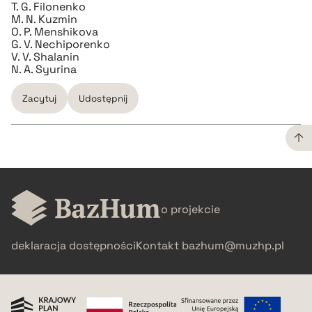
T. G. Filonenko
M. N. Kuzmin
O. P. Menshikova
G. V. Nechiporenko
V. V. Shalanin
N. A. Syurina
Zacytuj
Udostępnij
CZYSTY TEKST
o projekcie
pobierz cytat
deklaracja dostępności
Kontakt
bazhum@muzhp.pl
BIBTEX
pobierz cytat