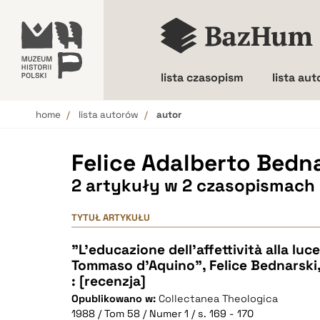
lista czasopism
lista au
home
lista autorów
autor
Wielkość liter
Felice Adalberto Bedn
2 artykuły w 2 czasopismach
TYTUŁ ARTYKUŁU
"L'educazione dell'affettività alla luce
Tommaso d'Aquino", Felice Bednarski
: [recenzja]
Opublikowano w:
Collectanea Theologica
1988 / Tom 58 / Numer 1 / s. 169 - 170