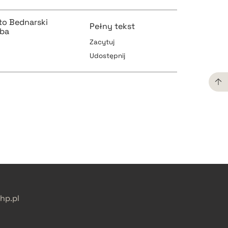
rto Bednarski
Pełny tekst
uba
Zacytuj
Udostępnij
pobierz cytat
pobierz cytat
pobierz cytat
pobierz cytat
p.pl