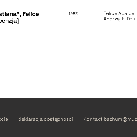
tiana", Felice
Felice Adalbe
1983
Andrzej F. Dzi
cenzja]
kcie
deklaracja dostępności
Kontakt
bazhum@muzh