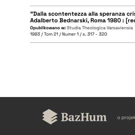
"Dalla scontentezza alla speranza cris
Adalberto Bednarski, Roma 1980 : [re
Opublikowano w:
Studia Theologica Varsaviensia
CZYSTY TEKST
1983 / Tom 21 / Numer 1 / s. 317 - 320
BIBTEX
CZYSTY TEKST
BIBTEX
o proje