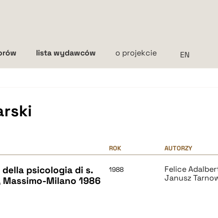
torów
lista wydawców
o projekcie
Interlinia
mała
średnia
duża
arski
ROK
AUTORZY
 della psicologia di s.
Felice Adalbe
1988
Janusz Tarno
, Massimo-Milano 1986