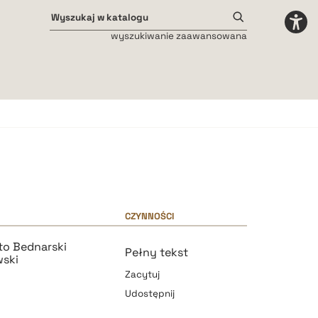
wyszukiwanie zaawansowana
Odstępy międzyliterowe
małe
średnie
duże
CZYNNOŚCI
rto Bednarski
Pełny tekst
wski
Zacytuj
Udostępnij