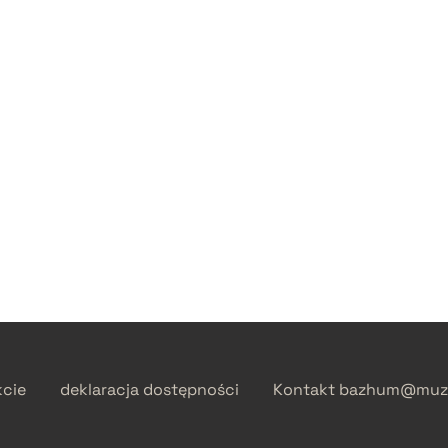
kcie
deklaracja dostępności
Kontakt
bazhum@muzh