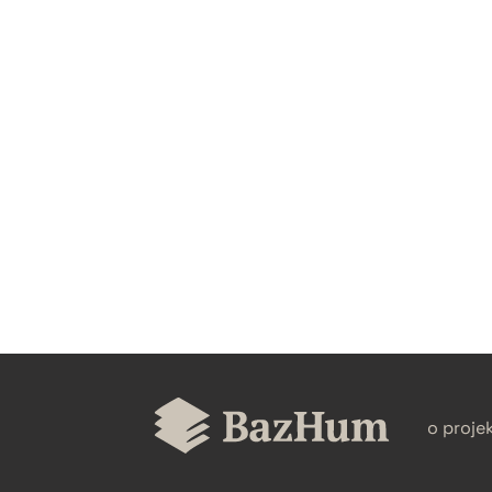
CZYSTY TEKST
BIBTEX
o proje