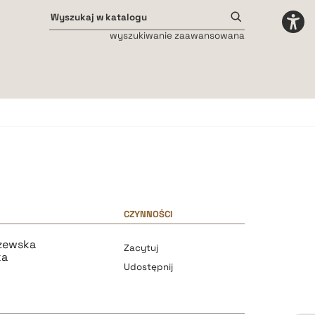
wyszukiwanie zaawansowana
Odstępy międzyliterowe
małe
średnie
duże
CZYNNOŚCI
zewska
Zacytuj
ka
Udostępnij