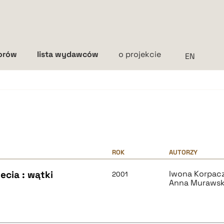
torów
lista wydawców
o projekcie
Interlinia
mała
średnia
duża
ROK
AUTORZY
ecia : wątki
Iwona Korpac
2001
Anna Muraws