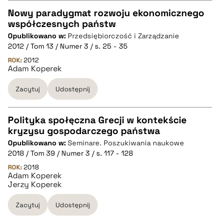
pobierz cytat
Nowy paradygmat rozwoju ekonomicznego
współczesnych państw
CZYSTY TEKST
Opublikowano w:
Przedsiębiorczość i Zarządzanie
2012 / Tom 13 / Numer 3 / s. 25 - 35
pobierz cytat
ROK:
2012
Adam Koperek
Zacytuj
Udostępnij
BIBTEX
pobierz cytat
Polityka społęczna Grecji w kontekście
kryzysu gospodarczego państwa
CZYSTY TEKST
Opublikowano w:
Seminare. Poszukiwania naukowe
2018 / Tom 39 / Numer 3 / s. 117 - 128
pobierz cytat
ROK:
2018
Adam Koperek
Jerzy Koperek
BIBTEX
Zacytuj
Udostępnij