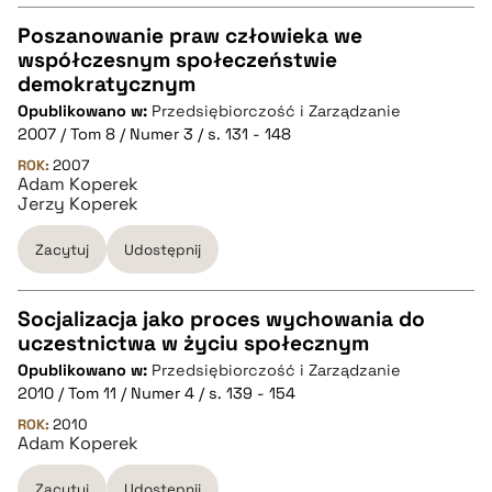
pobierz cytat
Poszanowanie praw człowieka we
współczesnym społeczeństwie
CZYSTY TEKST
demokratycznym
Opublikowano w:
Przedsiębiorczość i Zarządzanie
2007 / Tom 8 / Numer 3 / s. 131 - 148
pobierz cytat
ROK:
2007
Adam Koperek
Jerzy Koperek
BIBTEX
Zacytuj
Udostępnij
pobierz cytat
Socjalizacja jako proces wychowania do
uczestnictwa w życiu społecznym
CZYSTY TEKST
Opublikowano w:
Przedsiębiorczość i Zarządzanie
2010 / Tom 11 / Numer 4 / s. 139 - 154
pobierz cytat
ROK:
2010
Adam Koperek
Zacytuj
Udostępnij