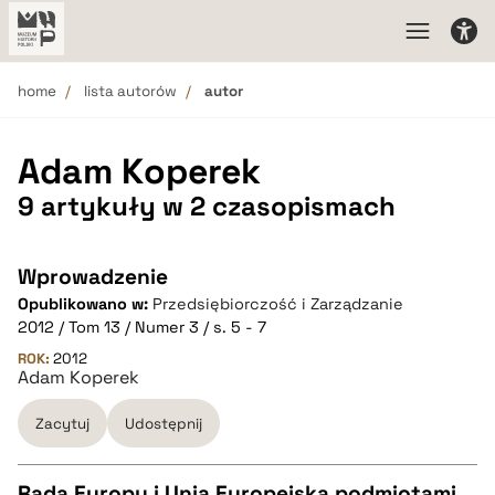
home
lista autorów
autor
Adam Koperek
9 artykuły w 2 czasopismach
Wprowadzenie
Opublikowano w:
Przedsiębiorczość i Zarządzanie
2012 / Tom 13 / Numer 3 / s. 5 - 7
ROK:
2012
Adam Koperek
Zacytuj
Udostępnij
Rada Europy i Unia Europejska podmiotami