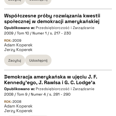
BIBTEX
pobierz cytat
Współczesne próby rozwiązania kwestii
społecznej w demokracji amerykańskiej
CZYSTY TEKST
Opublikowano w:
Przedsiębiorczość i Zarządzanie
2009 / Tom 10 / Numer 1 / s. 217 - 230
pobierz cytat
ROK:
2009
Adam Koperek
Jerzy Koperek
BIBTEX
Zacytuj
Udostępnij
pobierz cytat
Demokracja amerykańska w ujęciu J. F.
Kennedy'ego, J. Rawlsa i G. C. Lodge'a
CZYSTY TEKST
Opublikowano w:
Przedsiębiorczość i Zarządzanie
2008 / Tom 9 / Numer 4 / s. 281 - 290
pobierz cytat
ROK:
2008
Adam Koperek
Jerzy Koperek