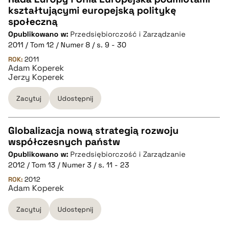
kształtującymi europejską politykę
CZYSTY TEKST
społeczną
Opublikowano w:
Przedsiębiorczość i Zarządzanie
2011 / Tom 12 / Numer 8 / s. 9 - 30
pobierz cytat
ROK:
2011
Adam Koperek
Jerzy Koperek
BIBTEX
Zacytuj
Udostępnij
pobierz cytat
Globalizacja nową strategią rozwoju
współczesnych państw
CZYSTY TEKST
Opublikowano w:
Przedsiębiorczość i Zarządzanie
2012 / Tom 13 / Numer 3 / s. 11 - 23
pobierz cytat
ROK:
2012
Adam Koperek
Zacytuj
Udostępnij
BIBTEX