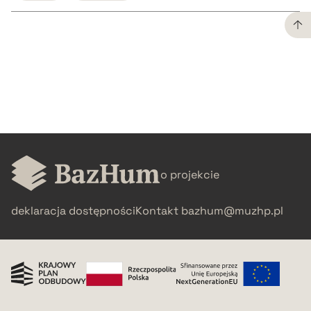
CZYSTY TEKST
pobierz cytat
BIBTEX
o projekcie
pobierz cytat
deklaracja dostępności
Kontakt
bazhum@muzhp.pl