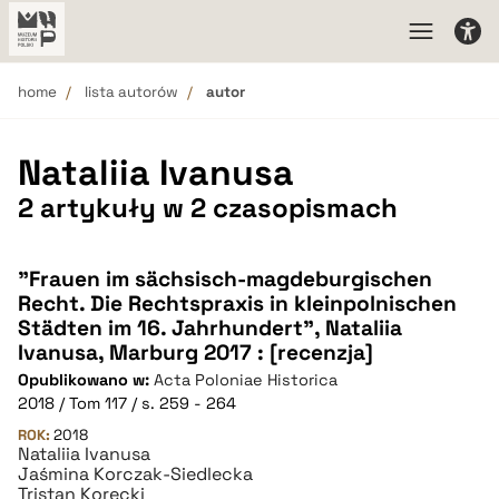
home
lista autorów
autor
Nataliia Ivanusa
2 artykuły w 2 czasopismach
"Frauen im sächsisch-magdeburgischen
Recht. Die Rechtspraxis in kleinpolnischen
Städten im 16. Jahrhundert", Nataliia
Ivanusa, Marburg 2017 : [recenzja]
Opublikowano w:
Acta Poloniae Historica
2018 / Tom 117 / s. 259 - 264
ROK:
2018
Nataliia Ivanusa
Jaśmina Korczak-Siedlecka
Tristan Korecki