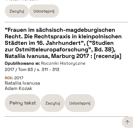
Zacytuj
Udostępnij
"Frauen im sächsisch-magdeburgischen
Recht. Die Rechtspraxis in kleinpolnischen
CZYSTY TEKST
Städten im 16. Jahrhundert", ("Studien
zur Ostmitteleuropaforschung", Bd. 38),
Nataliia Ivanusa, Marburg 2017 : [recenzja]
pobierz cytat
Opublikowano w:
Roczniki Historyczne
2017 / Tom 83 / s. 311 - 313
BIBTEX
ROK:
2017
Nataliia Ivanusa
Adam Kozak
pobierz cytat
Pełny tekst
Zacytuj
Udostępnij