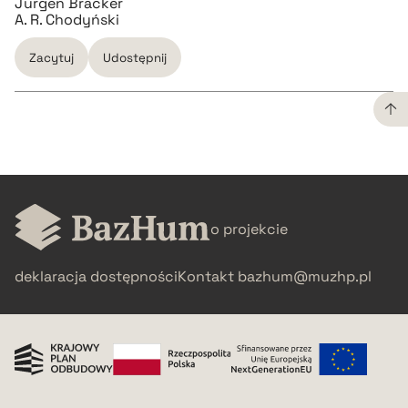
Jürgen Bracker
A. R. Chodyński
Zacytuj
Udostępnij
CZYSTY TEKST
pobierz cytat
o projekcie
BIBTEX
deklaracja dostępności
Kontakt
bazhum@muzhp.pl
pobierz cytat