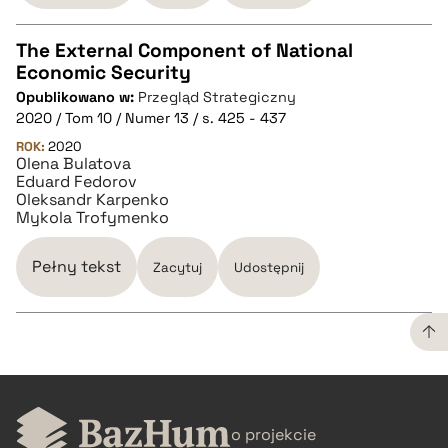
The External Component of National
Economic Security
CZYSTY TEKST
Opublikowano w:
Przegląd Strategiczny
2020 / Tom 10 / Numer 13 / s. 425 - 437
pobierz cytat
ROK:
2020
Olena Bulatova
Eduard Fedorov
Oleksandr Karpenko
BIBTEX
Mykola Trofymenko
pobierz cytat
Pełny tekst
Zacytuj
Udostępnij
CZYSTY TEKST
o projekcie
pobierz cytat