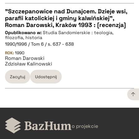
"Szczepanowice nad Dunajcem. Dzieje wsi,
parafii katolickiej i gminy kalwińskiej",
CZYSTY TEKST
Roman Darowski, Kraków 1993 : [recenzja]
Opublikowano w:
Studia Sandomierskie : teologia,
filozofia, historia
pobierz cytat
1990/1996 / Tom 6 / s. 637 - 638
ROK:
1990
Roman Darowski
BIBTEX
Zdzisław Kalinowski
Zacytuj
Udostępnij
pobierz cytat
CZYSTY TEKST
o projekcie
pobierz cytat