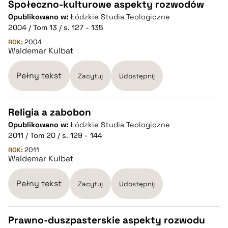
Społeczno-kulturowe aspekty rozwodów
Opublikowano w:
Łódzkie Studia Teologiczne
CZYSTY TEKST
2004 / Tom 13 / s. 127 - 135
ROK:
2004
Waldemar Kulbat
pobierz cytat
Pełny tekst
Zacytuj
Udostępnij
BIBTEX
Religia a zabobon
pobierz cytat
Opublikowano w:
Łódzkie Studia Teologiczne
CZYSTY TEKST
2011 / Tom 20 / s. 129 - 144
ROK:
2011
Waldemar Kulbat
pobierz cytat
Pełny tekst
Zacytuj
Udostępnij
BIBTEX
Prawno-duszpasterskie aspekty rozwodu
pobierz cytat