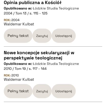
Opinia publiczna a Kościół
pobierz cytat
Opublikowano w:
Łódzkie Studia Teologiczne
CZYSTY TEKST
2004 / Tom 13 / s. 115 - 125
ROK:
2004
Waldemar Kulbat
pobierz cytat
Pełny tekst
Zacytuj
Udostępnij
BIBTEX
Nowe koncepcje sekularyzacji w
pobierz cytat
perspektywie teologicznej
CZYSTY TEKST
Opublikowano w:
Łódzkie Studia Teologiczne
2010 / Tom 19 / s. 117 - 144
pobierz cytat
ROK:
2010
Waldemar Kulbat
BIBTEX
Pełny tekst
Zacytuj
Udostępnij
pobierz cytat