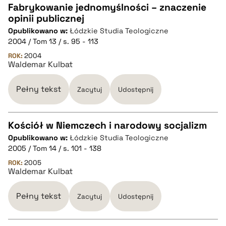
Fabrykowanie jednomyślności – znaczenie
opinii publicznej
CZYSTY TEKST
Opublikowano w:
Łódzkie Studia Teologiczne
2004 / Tom 13 / s. 95 - 113
pobierz cytat
ROK:
2004
Waldemar Kulbat
BIBTEX
Pełny tekst
Zacytuj
Udostępnij
pobierz cytat
Kościół w Niemczech i narodowy socjalizm
Opublikowano w:
Łódzkie Studia Teologiczne
CZYSTY TEKST
2005 / Tom 14 / s. 101 - 138
ROK:
2005
Waldemar Kulbat
pobierz cytat
Pełny tekst
Zacytuj
Udostępnij
BIBTEX