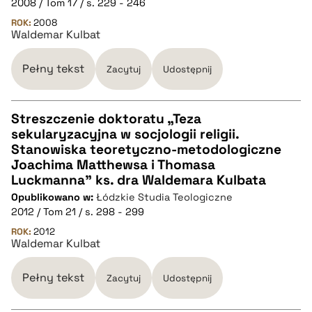
2008 / Tom 17 / s. 229 - 246
ROK:
2008
Waldemar Kulbat
pobierz cytat
Pełny tekst
Zacytuj
Udostępnij
BIBTEX
Streszczenie doktoratu „Teza
pobierz cytat
sekularyzacyjna w socjologii religii.
CZYSTY TEKST
Stanowiska teoretyczno-metodologiczne
Joachima Matthewsa i Thomasa
Luckmanna” ks. dra Waldemara Kulbata
pobierz cytat
Opublikowano w:
Łódzkie Studia Teologiczne
2012 / Tom 21 / s. 298 - 299
BIBTEX
ROK:
2012
Waldemar Kulbat
pobierz cytat
Pełny tekst
Zacytuj
Udostępnij