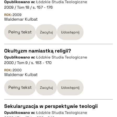
Opublikowano w:
Łódzkie Studia Teologiczne
CZYSTY TEKST
2009 / Tom 18 / s. 157 - 176
ROK:
2009
Waldemar Kulbat
pobierz cytat
Pełny tekst
Zacytuj
Udostępnij
BIBTEX
Okultyzm namiastką religii?
pobierz cytat
Opublikowano w:
Łódzkie Studia Teologiczne
CZYSTY TEKST
2000 / Tom 9 / s. 163 - 170
ROK:
2000
Waldemar Kulbat
pobierz cytat
Pełny tekst
Zacytuj
Udostępnij
BIBTEX
Sekularyzacja w perspektywie teologii
pobierz cytat
Opublikowano w:
Łódzkie Studia Teologiczne
CZYSTY TEKST