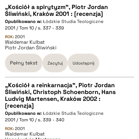
„Kościół a spirytyzm”, Piotr Jordan
Śliwiński, Kraków 2001 : [recenzja]
CZYSTY TEKST
Opublikowano w:
Łódzkie Studia Teologiczne
2001 / Tom 10 / s. 337 - 339
pobierz cytat
ROK:
2001
Waldemar Kulbat
Piotr Jordan Śliwiński
BIBTEX
Pełny tekst
Zacytuj
Udostępnij
pobierz cytat
„Kościół a reinkarnacja”, Piotr Jordan
Śliwiński, Christoph Schoenborn, Hans
CZYSTY TEKST
Ludvig Martensen, Kraków 2002 :
[recenzja]
Opublikowano w:
Łódzkie Studia Teologiczne
pobierz cytat
2001 / Tom 10 / s. 339 - 340
ROK:
2001
Waldemar Kulbat
BIBTEX