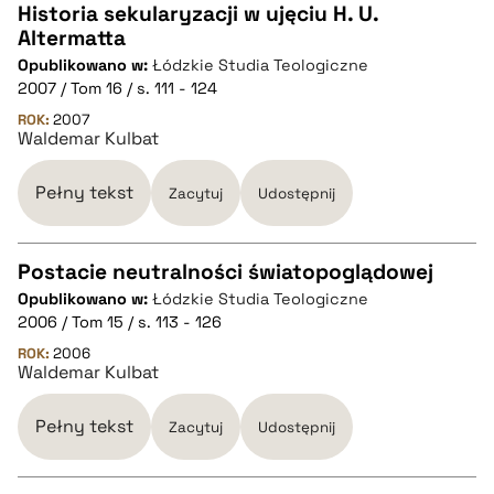
Historia sekularyzacji w ujęciu H. U.
pobierz cytat
Altermatta
CZYSTY TEKST
Opublikowano w:
Łódzkie Studia Teologiczne
2007 / Tom 16 / s. 111 - 124
pobierz cytat
ROK:
2007
Waldemar Kulbat
BIBTEX
Pełny tekst
Zacytuj
Udostępnij
pobierz cytat
Postacie neutralności światopoglądowej
Opublikowano w:
Łódzkie Studia Teologiczne
CZYSTY TEKST
2006 / Tom 15 / s. 113 - 126
ROK:
2006
Waldemar Kulbat
pobierz cytat
Pełny tekst
Zacytuj
Udostępnij
BIBTEX