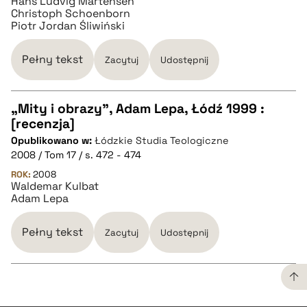
Hans Ludvig Martensen
Christoph Schoenborn
Piotr Jordan Śliwiński
pobierz cytat
Pełny tekst
Zacytuj
Udostępnij
„Mity i obrazy”, Adam Lepa, Łódź 1999 :
[recenzja]
CZYSTY TEKST
Opublikowano w:
Łódzkie Studia Teologiczne
2008 / Tom 17 / s. 472 - 474
pobierz cytat
ROK:
2008
Waldemar Kulbat
Adam Lepa
BIBTEX
Pełny tekst
Zacytuj
Udostępnij
pobierz cytat