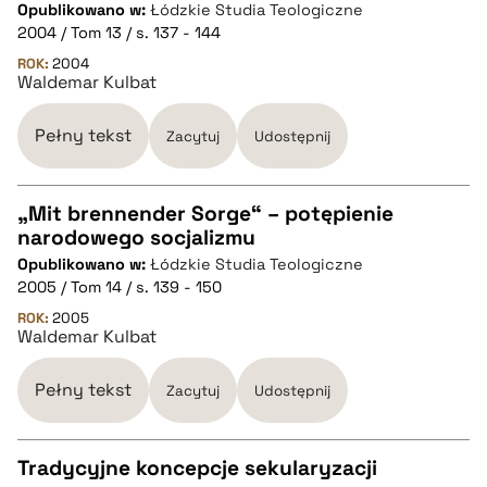
Opublikowano w:
Łódzkie Studia Teologiczne
CZYSTY TEKST
2004 / Tom 13 / s. 137 - 144
ROK:
2004
Waldemar Kulbat
pobierz cytat
Pełny tekst
Zacytuj
Udostępnij
BIBTEX
„Mit brennender Sorge“ – potępienie
pobierz cytat
narodowego socjalizmu
CZYSTY TEKST
Opublikowano w:
Łódzkie Studia Teologiczne
2005 / Tom 14 / s. 139 - 150
pobierz cytat
ROK:
2005
Waldemar Kulbat
BIBTEX
Pełny tekst
Zacytuj
Udostępnij
pobierz cytat
Tradycyjne koncepcje sekularyzacji