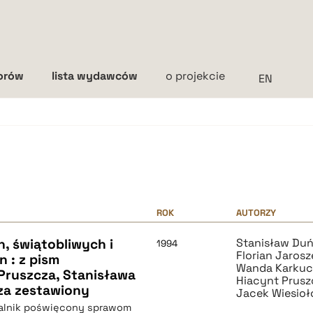
torów
lista wydawców
o projekcie
Interlinia
mała
średnia
duża
ROK
AUTORZY
, świątobliwych i
Stanisław Du
1994
Florian Jaros
 : z pism
Wanda Karkuc
Pruszcza, Stanisława
Hiacynt Prusz
za zestawiony
Jacek Wiesioł
talnik poświęcony sprawom