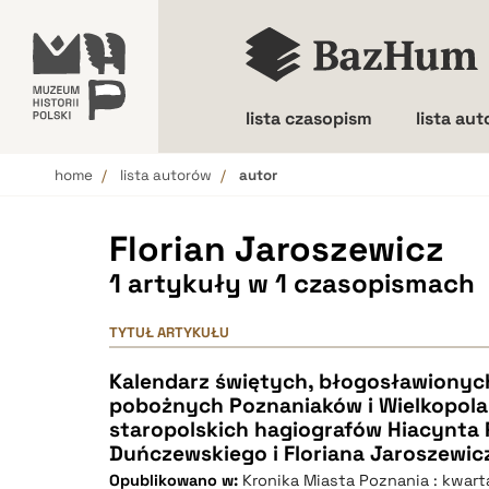
lista czasopism
lista au
home
lista autorów
autor
Wielkość liter
Florian Jaroszewicz
1 artykuły w 1 czasopismach
TYTUŁ ARTYKUŁU
Kalendarz świętych, błogosławionych
pobożnych Poznaniaków i Wielkopolan
staropolskich hagiografów Hiacynta 
Duńczewskiego i Floriana Jaroszewic
Opublikowano w:
Kronika Miasta Poznania : kwar