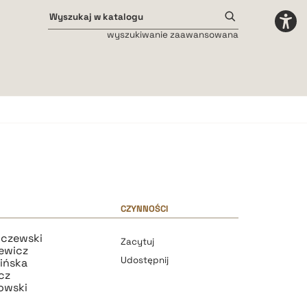
wyszukiwanie zaawansowana
Odstępy międzyliterowe
małe
średnie
duże
CZYNNOŚCI
ńczewski
Zacytuj
zewicz
Udostępnij
ińska
cz
owski