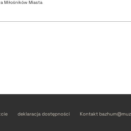
wa Miłośników Miasta
kcie
deklaracja dostępności
Kontakt
bazhum@muzh