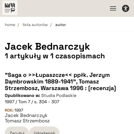
home
lista autorów
autor
Jacek Bednarczyk
1 artykuły w 1 czasopismach
"Saga o >>Łupaszcze<< ppłk. Jerzym
Dąmbrowskim 1889-1941", Tomasz
Strzembosz, Warszawa 1996 : [recenzja]
Opublikowano w:
Studia Podlaskie
1997 / Tom 7 / s. 304 - 307
ROK:
1997
Jacek Bednarczyk
Tomasz Strzembosz
Zacytuj
Udostępnij