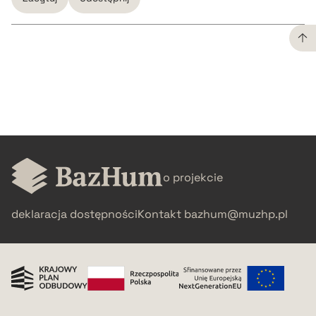
CZYSTY TEKST
pobierz cytat
BIBTEX
o projekcie
pobierz cytat
deklaracja dostępności
Kontakt
bazhum@muzhp.pl