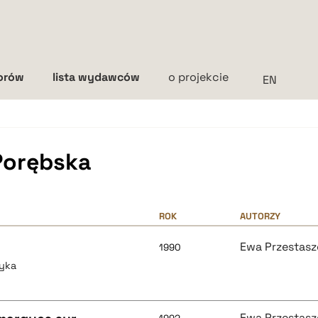
torów
lista wydawców
o projekcie
Interlinia
mała
średnia
duża
Porębska
ROK
AUTORZY
Ewa Przestas
1990
tyka
Ewa Przestas