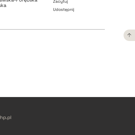
Zacytuj
ska
Udostępnij
pobierz cytat
pobierz cytat
pobierz cytat
pobierz cytat
p.pl