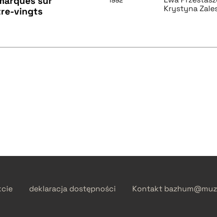
marques sur
1992
Krystyna Zale
tre-vingts
kcie
deklaracja dostępności
Kontakt
bazhum@muzh