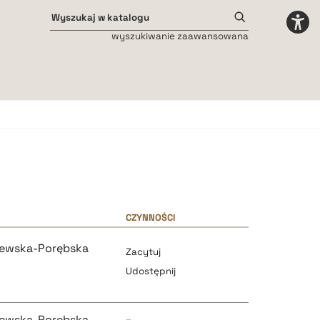
wyszukiwanie zaawansowana
Odstępy międzyliterowe
małe
średnie
duże
CZYNNOŚCI
zewska-Porębska
Zacytuj
Udostępnij
zewska-Porębska