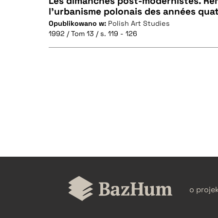
Les dimanches post-modernistes. Re
l'urbanisme polonais des années qua
Opublikowano w:
Polish Art Studies
CZYSTY TEKST
1992 / Tom 13 / s. 119 - 126
BIBTEX
CZYSTY TEKST
BIBTEX
o proje