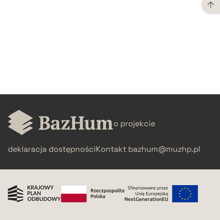
CZYSTY TEKST
pobierz cytat
BIBTEX
pobierz cytat
o projekcie
deklaracja dostępności
Kontakt
bazhum@muzhp.pl