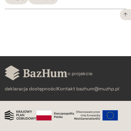
CZYSTY TEKST
pobierz cytat
BIBTEX
o projekcie
pobierz cytat
deklaracja dostępności
Kontakt
bazhum@muzhp.pl