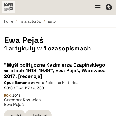
home
lista autorów
autor
Ewa Pejaś
1 artykuły w 1 czasopismach
"Myśl polityczna Kazimierza Czapińskiego
w latach 1918-1939", Ewa Pejaś, Warszawa
2017: [recenzja]
Opublikowano w:
Acta Poloniae Historica
2018 / Tom 117 / s. 360
ROK:
2018
Grzegorz Krzywiec
Ewa Pejaś
Zacytuj
Udostępnij