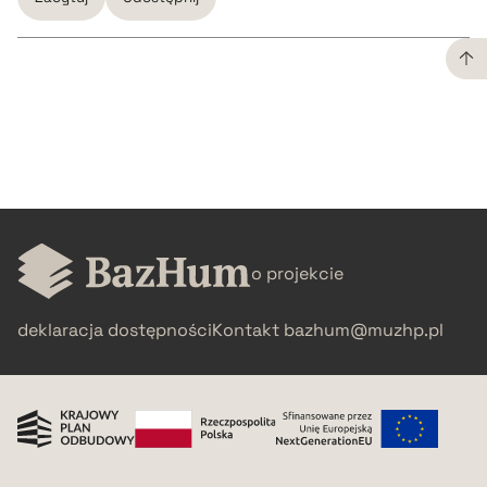
CZYSTY TEKST
pobierz cytat
BIBTEX
o projekcie
pobierz cytat
deklaracja dostępności
Kontakt
bazhum@muzhp.pl