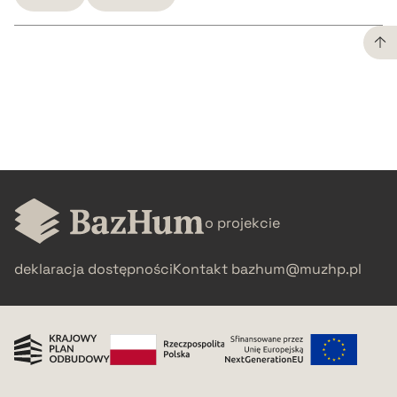
CZYSTY TEKST
pobierz cytat
BIBTEX
o projekcie
pobierz cytat
deklaracja dostępności
Kontakt
bazhum@muzhp.pl