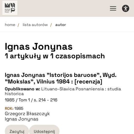
home
lista autorów
autor
Ignas Jonynas
1 artykuły w 1 czasopismach
Ignas Jonynas "Istorijos baruose", Wyd.
"Mokslas", Vilnius 1984 : [recenzja]
Opublikowano w:
Lituano-Slavica Posnaniensia : studia
historica
1985 / Tom 1 / s. 214 - 216
ROK:
1985
Grzegorz Błaszczyk
Ignas Jonynas
Zacytuj
Udostępnij