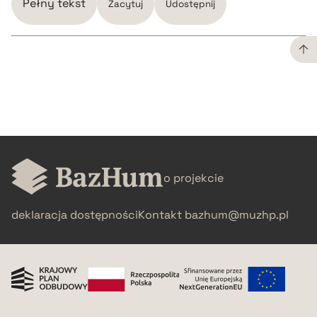
Pełny tekst
Zacytuj
Udostępnij
CZYSTY TEKST
pobierz cytat
BIBTEX
o projekcie
pobierz cytat
deklaracja dostępności
Kontakt
bazhum@muzhp.pl