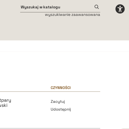
wyszukiwanie zaawansowana
Odstępy międzyliterowe
małe
średnie
duże
CZYNNOŚCI
tpary
Zacytuj
wski
Udostępnij