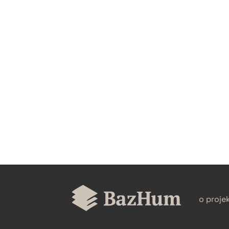
CZYSTY TEKST
BIBTEX
o proje