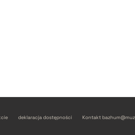
kcie
deklaracja dostępności
Kontakt
bazhum@muzh