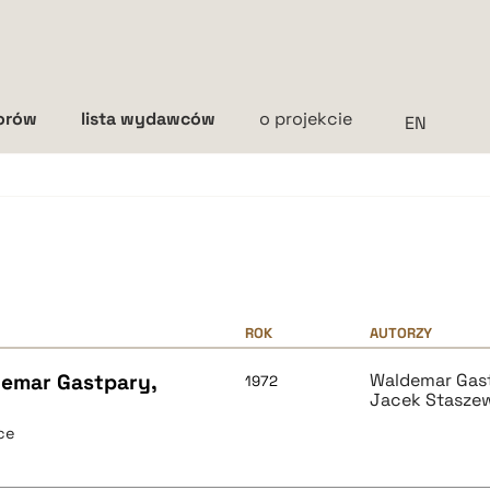
torów
lista wydawców
o projekcie
Interlinia
mała
średnia
duża
ROK
AUTORZY
demar Gastpary,
Waldemar Gas
1972
Jacek Stasze
ce