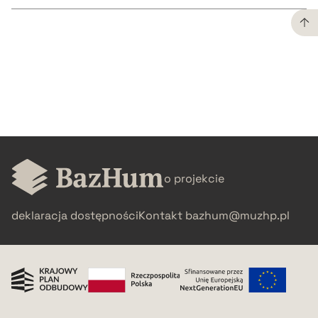
CZYSTY TEKST
pobierz cytat
BIBTEX
o projekcie
pobierz cytat
deklaracja dostępności
Kontakt
bazhum@muzhp.pl