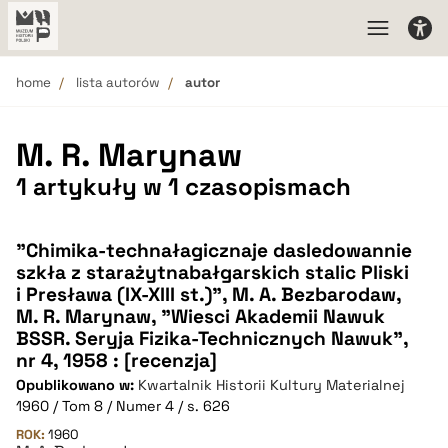
home
lista autorów
autor
M. R. Marynaw
1 artykuły w 1 czasopismach
"Chimika-technałagicznaje dasledowannie
szkła z starażytnabałgarskich stalic Pliski
i Presława (IX-XIII st.)", M. A. Bezbarodaw,
M. R. Marynaw, "Wiesci Akademii Nawuk
BSSR. Seryja Fizika-Technicznych Nawuk",
nr 4, 1958 : [recenzja]
Opublikowano w:
Kwartalnik Historii Kultury Materialnej
1960 / Tom 8 / Numer 4 / s. 626
ROK:
1960