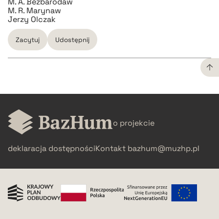
M. A. Bezbarodaw
M. R. Marynaw
Jerzy Olczak
Zacytuj
Udostępnij
CZYSTY TEKST
pobierz cytat
o projekcie
BIBTEX
deklaracja dostępności
Kontakt
bazhum@muzhp.pl
pobierz cytat