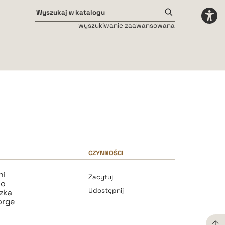
wyszukiwanie zaawansowana
Odstępy międzyliterowe
małe
średnie
duże
CZYNNOŚCI
ni
Zacytuj
co
Udostępnij
zka
orge