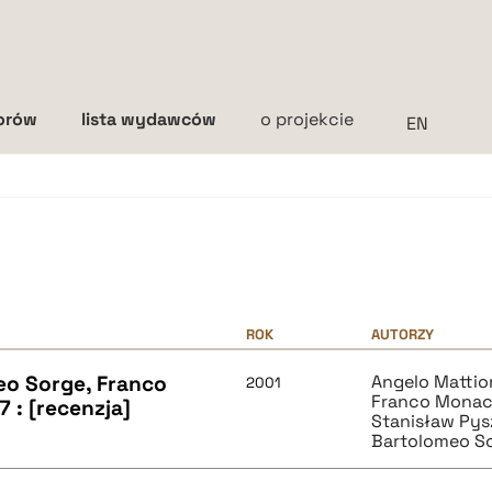
torów
lista wydawców
o projekcie
Interlinia
mała
średnia
duża
ROK
AUTORZY
eo Sorge, Franco
Angelo Mattio
2001
Franco Mona
 : [recenzja]
Stanisław Pys
Bartolomeo S