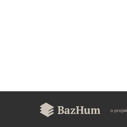
CZYSTY TEKST
BIBTEX
o proje