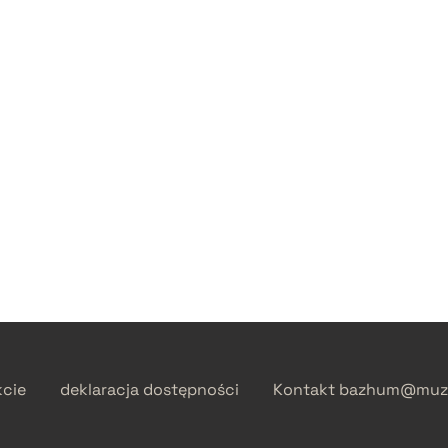
kcie
deklaracja dostępności
Kontakt
bazhum@muzh