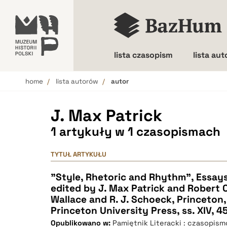
lista czasopism
lista au
home
lista autorów
autor
Wielkość liter
J. Max Patrick
1 artykuły w 1 czasopismach
TYTUŁ ARTYKUŁU
"Style, Rhetoric and Rhythm", Essays 
edited by J. Max Patrick and Robert 
Wallace and R. J. Schoeck, Princeton
Princeton University Press, ss. XIV, 45
Opublikowano w:
Pamiętnik Literacki : czasopis