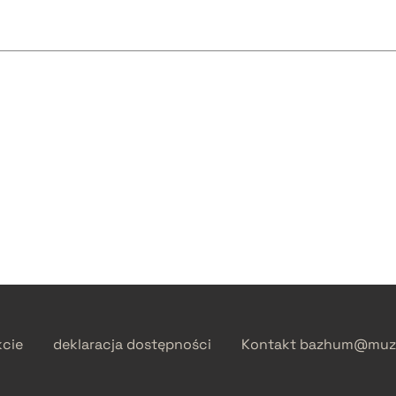
kcie
deklaracja dostępności
Kontakt
bazhum@muzh