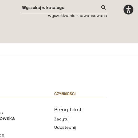
wyszukiwanie zaawansowana
Odstępy międzyliterowe
małe
średnie
duże
CZYNNOŚCI
Pełny tekst
ns
nowska
Zacytuj
Udostępnij
ce