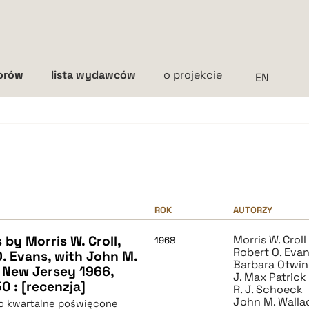
torów
lista wydawców
o projekcie
Interlinia
mała
średnia
duża
ROK
AUTORZY
by Morris W. Croll,
Morris W. Croll
1968
Robert O. Eva
O. Evans, with John M.
Barbara Otwi
, New Jersey 1966,
J. Max Patrick
0 : [recenzja]
R. J. Schoeck
John M. Walla
mo kwartalne poświęcone