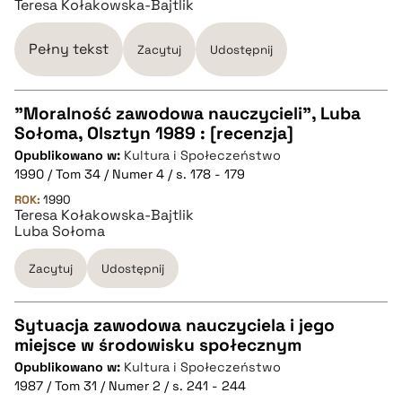
Teresa Kołakowska-Bajtlik
BIBTEX
Pełny tekst
Zacytuj
Udostępnij
pobierz cytat
"Moralność zawodowa nauczycieli", Luba
Sołoma, Olsztyn 1989 : [recenzja]
CZYSTY TEKST
Opublikowano w:
Kultura i Społeczeństwo
1990 / Tom 34 / Numer 4 / s. 178 - 179
pobierz cytat
ROK:
1990
Teresa Kołakowska-Bajtlik
Luba Sołoma
BIBTEX
Zacytuj
Udostępnij
pobierz cytat
Sytuacja zawodowa nauczyciela i jego
miejsce w środowisku społecznym
CZYSTY TEKST
Opublikowano w:
Kultura i Społeczeństwo
1987 / Tom 31 / Numer 2 / s. 241 - 244