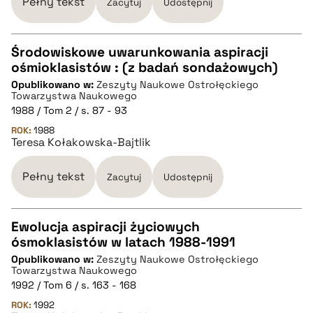
Pełny tekst
Zacytuj
Udostępnij
Środowiskowe uwarunkowania aspiracji
ośmioklasistów : (z badań sondażowych)
CZYSTY TEKST
Opublikowano w:
Zeszyty Naukowe Ostrołęckiego
Towarzystwa Naukowego
1988 / Tom 2 / s. 87 - 93
pobierz cytat
ROK:
1988
Teresa Kołakowska-Bajtlik
BIBTEX
Pełny tekst
Zacytuj
Udostępnij
pobierz cytat
Ewolucja aspiracji życiowych
ósmoklasistów w latach 1988-1991
CZYSTY TEKST
Opublikowano w:
Zeszyty Naukowe Ostrołęckiego
Towarzystwa Naukowego
1992 / Tom 6 / s. 163 - 168
pobierz cytat
ROK:
1992