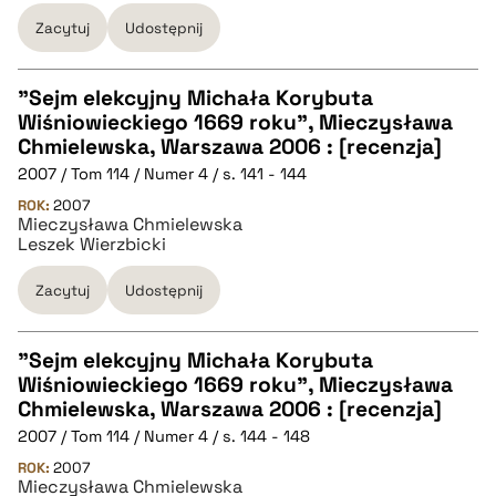
Zacytuj
Udostępnij
BIBTEX
pobierz cytat
"Sejm elekcyjny Michała Korybuta
Wiśniowieckiego 1669 roku", Mieczysława
CZYSTY TEKST
Chmielewska, Warszawa 2006 : [recenzja]
2007 / Tom 114 / Numer 4 / s. 141 - 144
pobierz cytat
ROK:
2007
Mieczysława Chmielewska
Leszek Wierzbicki
BIBTEX
Zacytuj
Udostępnij
pobierz cytat
"Sejm elekcyjny Michała Korybuta
Wiśniowieckiego 1669 roku", Mieczysława
CZYSTY TEKST
Chmielewska, Warszawa 2006 : [recenzja]
2007 / Tom 114 / Numer 4 / s. 144 - 148
pobierz cytat
ROK:
2007
Mieczysława Chmielewska