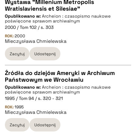
Wystawa "Millenium Metropolis
Wratislaviensis et Silesiae"
CZYSTY TEKST
Opublikowano w:
Archeion : czasopismo naukowe
poświęcone sprawom archiwalnym
2000 / Tom 102 / s. 303
pobierz cytat
ROK:
2000
Mieczysława Chmielewska
BIBTEX
Zacytuj
Udostępnij
pobierz cytat
Źródła do dziejów Ameryki w Archiwum
Państwowym we Wrocławiu
CZYSTY TEKST
Opublikowano w:
Archeion : czasopismo naukowe
poświęcone sprawom archiwalnym
1995 / Tom 94 / s. 320 - 321
pobierz cytat
ROK:
1995
Mieczysława Chmielewska
BIBTEX
Zacytuj
Udostępnij