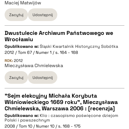
Maciej Matwijów
BIBTEX
Zacytuj
Udostępnij
pobierz cytat
Dwustulecie Archiwum Państwowego we
Wrocławiu
CZYSTY TEKST
Opublikowano w:
Śląski Kwartalnik Historyczny Sobótka
2012 / Tom 67 / Numer 1 / s. 164 - 168
pobierz cytat
ROK:
2012
Mieczysława Chmielewska
Zacytuj
Udostępnij
BIBTEX
pobierz cytat
"Sejm elekcyjny Michała Korybuta
Wiśniowieckiego 1669 roku", Mieczysława
CZYSTY TEKST
Chmielewska, Warszawa 2006 : [recenzja]
Opublikowano w:
Klio : czasopismo poświęcone dziejom
Polski i powszechnym
pobierz cytat
2008 / Tom 10 / Numer 10 / s. 168 - 175