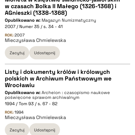
w czasach Bolka II Małego (1326-1368) i
CZYSTY TEKST
AGnieszki (1338-1368)
Opublikowano w:
Magazyn Numizmatyczny
2007 / Numer 35 / s. 34 - 41
pobierz cytat
ROK:
2007
Mieczysława Chmielewska
BIBTEX
Zacytuj
Udostępnij
pobierz cytat
Listy i dokumenty królów i królowych
polskich w Archiwum Państwowym we
CZYSTY TEKST
Wrocławiu
Opublikowano w:
Archeion : czasopismo naukowe
poświęcone sprawom archiwalnym
pobierz cytat
1994 / Tom 93 / s. 67 - 82
ROK:
1994
Mieczysława Chmielewska
BIBTEX
Zacytuj
Udostępnij