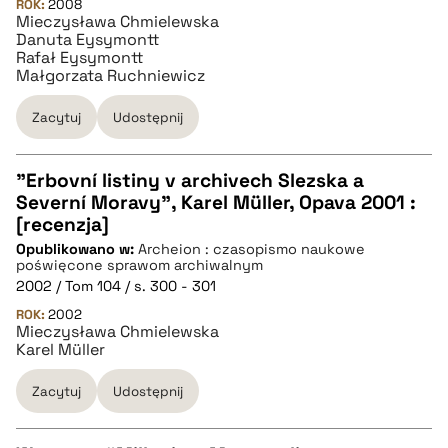
BIBTEX
ROK:
2008
Mieczysława Chmielewska
Danuta Eysymontt
Rafał Eysymontt
pobierz cytat
Małgorzata Ruchniewicz
Zacytuj
Udostępnij
"Erbovní listiny v archivech Slezska a
Severní Moravy", Karel Müller, Opava 2001 :
CZYSTY TEKST
[recenzja]
Opublikowano w:
Archeion : czasopismo naukowe
poświęcone sprawom archiwalnym
pobierz cytat
2002 / Tom 104 / s. 300 - 301
ROK:
2002
Mieczysława Chmielewska
BIBTEX
Karel Müller
Zacytuj
Udostępnij
pobierz cytat