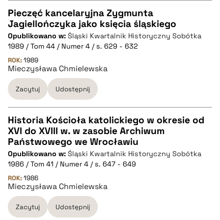
pobierz cytat
Pieczęć kancelaryjna Zygmunta
Jagiellończyka jako księcia śląskiego
CZYSTY TEKST
Opublikowano w:
Śląski Kwartalnik Historyczny Sobótka
1989 / Tom 44 / Numer 4 / s. 629 - 632
pobierz cytat
ROK:
1989
Mieczysława Chmielewska
Zacytuj
Udostępnij
BIBTEX
pobierz cytat
Historia Kościoła katolickiego w okresie od
XVI do XVIII w. w zasobie Archiwum
CZYSTY TEKST
Państwowego we Wrocławiu
Opublikowano w:
Śląski Kwartalnik Historyczny Sobótka
1986 / Tom 41 / Numer 4 / s. 647 - 649
pobierz cytat
ROK:
1986
Mieczysława Chmielewska
BIBTEX
Zacytuj
Udostępnij