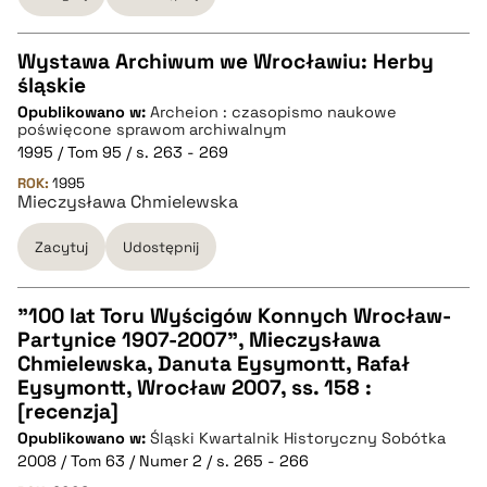
Wystawa Archiwum we Wrocławiu: Herby
śląskie
CZYSTY TEKST
Opublikowano w:
Archeion : czasopismo naukowe
poświęcone sprawom archiwalnym
1995 / Tom 95 / s. 263 - 269
pobierz cytat
ROK:
1995
Mieczysława Chmielewska
BIBTEX
Zacytuj
Udostępnij
pobierz cytat
"100 lat Toru Wyścigów Konnych Wrocław-
Partynice 1907-2007", Mieczysława
CZYSTY TEKST
Chmielewska, Danuta Eysymontt, Rafał
Eysymontt, Wrocław 2007, ss. 158 :
[recenzja]
pobierz cytat
Opublikowano w:
Śląski Kwartalnik Historyczny Sobótka
2008 / Tom 63 / Numer 2 / s. 265 - 266