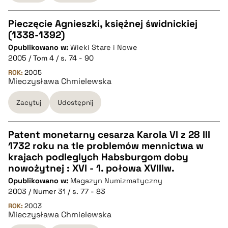
pobierz cytat
Pieczęcie Agnieszki, księżnej świdnickiej
(1338-1392)
CZYSTY TEKST
Opublikowano w:
Wieki Stare i Nowe
2005 / Tom 4 / s. 74 - 90
pobierz cytat
ROK:
2005
Mieczysława Chmielewska
Zacytuj
Udostępnij
BIBTEX
pobierz cytat
Patent monetarny cesarza Karola VI z 28 III
1732 roku na tle problemów mennictwa w
CZYSTY TEKST
krajach podleglych Habsburgom doby
nowożytnej : XVI - 1. połowa XVIIIw.
Opublikowano w:
Magazyn Numizmatyczny
pobierz cytat
2003 / Numer 31 / s. 77 - 83
ROK:
2003
Mieczysława Chmielewska
BIBTEX