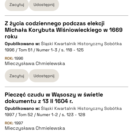
Zacytuj
Udostępnij
pobierz cytat
Z życia codziennego podczas elekcji
Michała Korybuta Wiśniowieckiego w 1669
CZYSTY TEKST
roku
Opublikowano w:
Śląski Kwartalnik Historyczny Sobótka
1996 / Tom 51 / Numer 1-3 / s. 118 - 125
pobierz cytat
ROK:
1996
Mieczysława Chmielewska
BIBTEX
Zacytuj
Udostępnij
pobierz cytat
Pieczęć czudu w Wąsoszy w świetle
dokumentu z 13 II 1604 r.
CZYSTY TEKST
Opublikowano w:
Śląski Kwartalnik Historyczny Sobótka
1997 / Tom 52 / Numer 1-2 / s. 123 - 128
pobierz cytat
ROK:
1997
Mieczysława Chmielewska