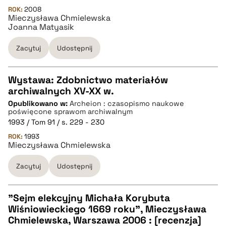
ROK:
2008
Mieczysława Chmielewska
BIBTEX
Joanna Matyasik
Zacytuj
Udostępnij
pobierz cytat
Wystawa: Zdobnictwo materiałów
archiwalnych XV-XX w.
CZYSTY TEKST
Opublikowano w:
Archeion : czasopismo naukowe
poświęcone sprawom archiwalnym
1993 / Tom 91 / s. 229 - 230
pobierz cytat
ROK:
1993
Mieczysława Chmielewska
BIBTEX
Zacytuj
Udostępnij
pobierz cytat
"Sejm elekcyjny Michała Korybuta
Wiśniowieckiego 1669 roku", Mieczysława
CZYSTY TEKST
Chmielewska, Warszawa 2006 : [recenzja]