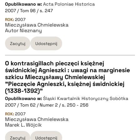
Opublikowano w:
Acta Poloniae Historica
2007 / Tom 96 / s. 247
pobierz cytat
ROK:
2007
Mieczysława Chmielewska
Autor Nieznany
BIBTEX
Zacytuj
Udostępnij
pobierz cytat
O kontrasigillach pieczęci księżnej
świdnickiej Agnieszki : uwagi na marginesie
CZYSTY TEKST
szkicu Mieczysławy Chmielewskiej
"Pieczęcie Agnieszki, księżnej świdnickiej
(1338-1392)"
pobierz cytat
Opublikowano w:
Śląski Kwartalnik Historyczny Sobótka
2007 / Tom 62 / Numer 2 / s. 250 - 256
BIBTEX
ROK:
2007
Mieczysława Chmielewska
Marek L. Wójcik
pobierz cytat
Zacytuj
Udostępnij