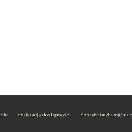
kcie
deklaracja dostępności
Kontakt
bazhum@muzh