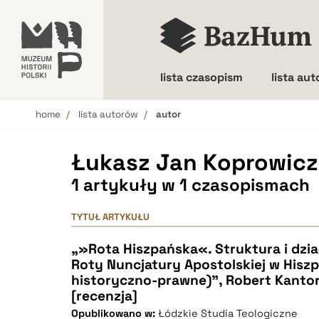
lista czasopism
lista au
home
lista autorów
autor
Wielkość liter
Łukasz Jan Koprowicz
1 artykuły w 1 czasopismach
TYTUŁ ARTYKUŁU
„»Rota Hiszpańska«. Struktura i dzi
Roty Nuncjatury Apostolskiej w Hiszp
historyczno-prawne)”, Robert Kantor
[recenzja]
Opublikowano w:
Łódzkie Studia Teologiczne