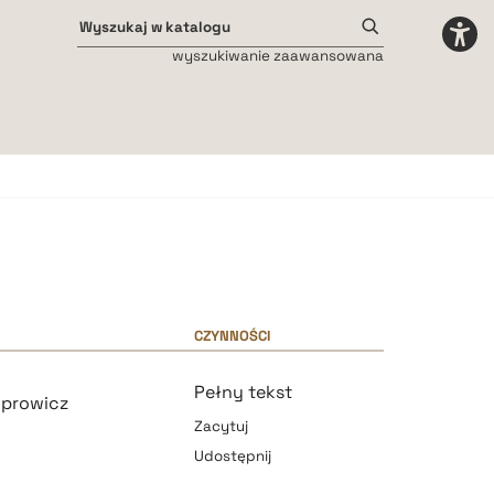
wyszukiwanie zaawansowana
Odstępy międzyliterowe
małe
średnie
duże
CZYNNOŚCI
Pełny tekst
oprowicz
Zacytuj
Udostępnij