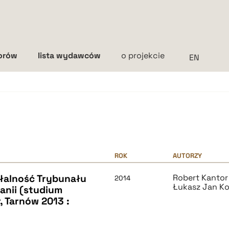
torów
lista wydawców
o projekcie
Interlinia
mała
średnia
duża
ROK
AUTORZY
ałalność Trybunału
Robert Kantor
2014
Łukasz Jan K
anii (studium
, Tarnów 2013 :