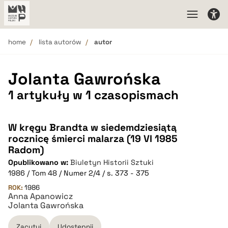
home
lista autorów
autor
Jolanta Gawrońska
1 artykuły w 1 czasopismach
W kręgu Brandta w siedemdziesiątą
rocznicę śmierci malarza (19 VI 1985
Radom)
Opublikowano w:
Biuletyn Historii Sztuki
1986 / Tom 48 / Numer 2/4 / s. 373 - 375
ROK:
1986
Anna Apanowicz
Jolanta Gawrońska
Zacytuj
Udostępnij