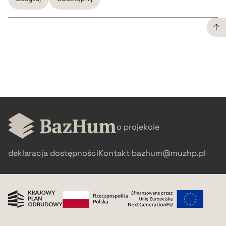
CZYSTY TEKST
pobierz cytat
BIBTEX
o projekcie
pobierz cytat
deklaracja dostępności
Kontakt
bazhum@muzhp.pl