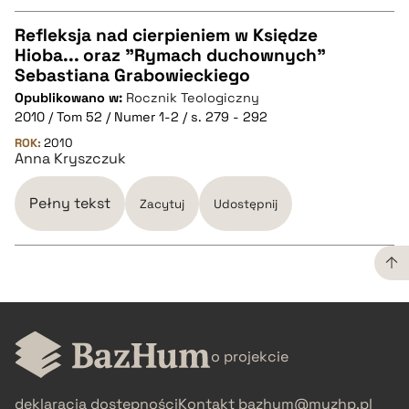
Refleksja nad cierpieniem w Księdze
Hioba... oraz "Rymach duchownych"
CZYSTY TEKST
Sebastiana Grabowieckiego
Opublikowano w:
Rocznik Teologiczny
2010 / Tom 52 / Numer 1-2 / s. 279 - 292
pobierz cytat
ROK:
2010
Anna Kryszczuk
BIBTEX
Pełny tekst
Zacytuj
Udostępnij
pobierz cytat
CZYSTY TEKST
o projekcie
pobierz cytat
deklaracja dostępności
Kontakt
bazhum@muzhp.pl