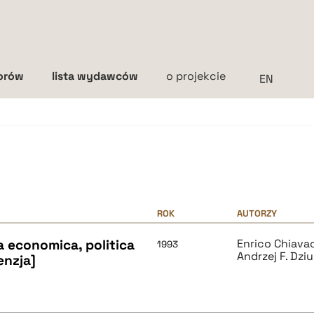
torów
lista wydawców
o projekcie
Interlinia
mała
średnia
duża
ROK
AUTORZY
a economica, politica
Enrico Chiava
1993
Andrzej F. Dzi
enzja]