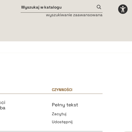
wyszukiwanie zaawansowana
Odstępy międzyliterowe
małe
średnie
duże
CZYNNOŚCI
cci
Pełny tekst
uba
Zacytuj
Udostępnij