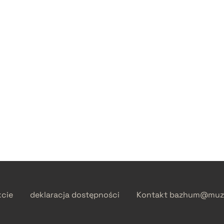
kcie
deklaracja dostępności
Kontakt
bazhum@muzh