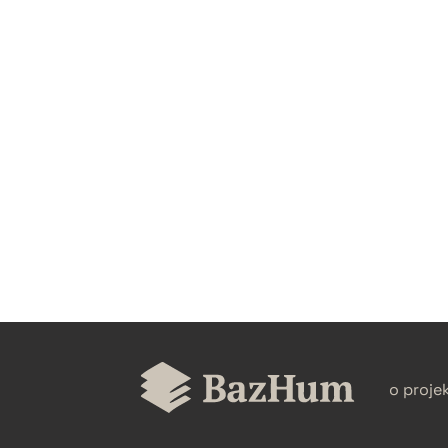
CZYSTY TEKST
BIBTEX
o proje