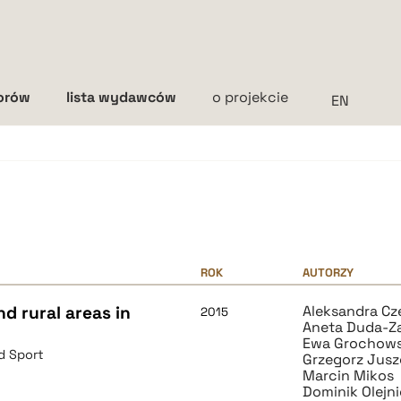
torów
lista wydawców
o projekcie
Interlinia
mała
średnia
duża
ROK
AUTORZY
d rural areas in
Aleksandra Cz
2015
Aneta Duda-Z
Ewa Grochow
d Sport
Grzegorz Jus
Marcin Mikos
Dominik Olejn