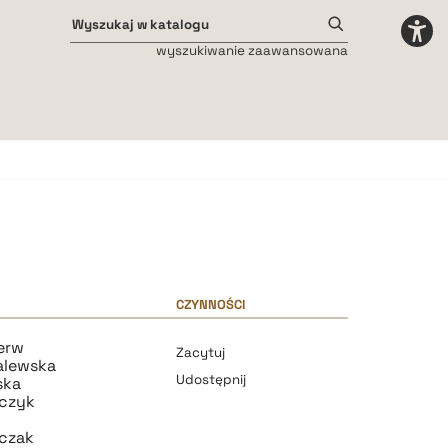
wyszukiwanie zaawansowana
Odstępy międzyliterowe
małe
średnie
duże
CZYNNOŚCI
erw
Zacytuj
alewska
Udostępnij
ska
zczyk
iczak