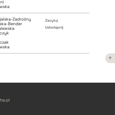
oni
ewska
jalska-Zadrożny
Zacytuj
ska-Bender
Udostępnij
alewska
zczyk
iczak
pobierz cytat
ewska
pobierz cytat
pobierz cytat
p.pl
pobierz cytat