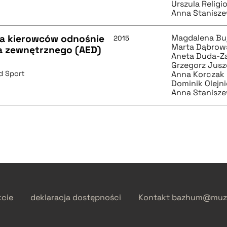
Urszula Religi
Anna Stanisz
ia kierowców odnośnie
Magdalena Bu
2015
Marta Dąbrow
a zewnętrznego (AED)
Aneta Duda-Z
Grzegorz Jus
d Sport
Anna Korczak
Dominik Olejn
Anna Stanisz
kcie
deklaracja dostępności
Kontakt
bazhum@muzh