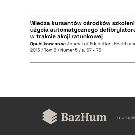
Wiedza kursantów ośrodków szkolen
użycia automatycznego defibrylator
w trakcie akcji ratunkowej
CZYSTY TEKST
Opublikowano w:
Journal of Education, Health an
2015 / Tom 5 / Numer 5 / s. 67 - 75
BIBTEX
CZYSTY TEKST
o proje
BIBTEX