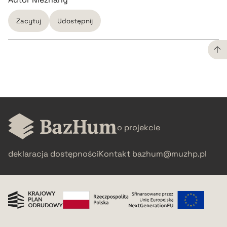
Zacytuj
Udostępnij
CZYSTY TEKST
pobierz cytat
o projekcie
BIBTEX
deklaracja dostępności
Kontakt
bazhum@muzhp.pl
pobierz cytat