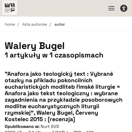
home
lista autorów
autor
Walery Bugel
1 artykuły w 1 czasopismach
"Anafora jako teologický text : Vybrané
otazky na přikladu pokoncilnich
eucharistických modliteb řimské liturgie =
Anafora jako tekst teologiczny : wybrane
zagadnienia na przykładzie posoborowych
modlitw eucharystycznych liturgii
rzymskiej", Walery Bugel, Červeny
Kostelec 2015 : [recenzja]
Opublikowano w:
Nurt SVD