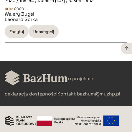
2020 / Tom 54 / Numer 1 (147) / s. 399 - 402
ROK:
2020
Walery Bugel
Leonard Górka
Zacytuj
Udostępnij
CZYSTY TEKST
o projekcie
pobierz cytat
deklaracja dostępności
Kontakt
bazhum@muzhp.pl
BIBTEX
pobierz cytat