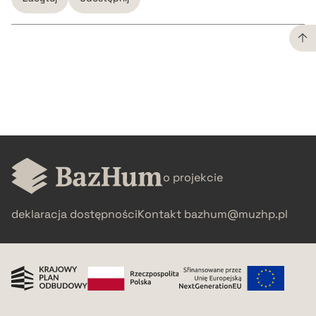
CZYSTY TEKST
pobierz cytat
BIBTEX
o projekcie
pobierz cytat
deklaracja dostępności
Kontakt
bazhum@muzhp.pl