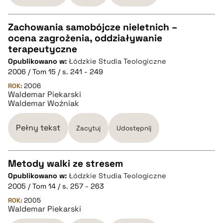
Zachowania samobójcze nieletnich –
ocena zagrożenia, oddziaływanie
CZYSTY TEKST
terapeutyczne
Opublikowano w:
Łódzkie Studia Teologiczne
2006 / Tom 15 / s. 241 - 249
pobierz cytat
ROK:
2006
Waldemar Piekarski
Waldemar Woźniak
BIBTEX
Pełny tekst
Zacytuj
Udostępnij
pobierz cytat
Metody walki ze stresem
Opublikowano w:
Łódzkie Studia Teologiczne
CZYSTY TEKST
2005 / Tom 14 / s. 257 - 263
ROK:
2005
Waldemar Piekarski
pobierz cytat