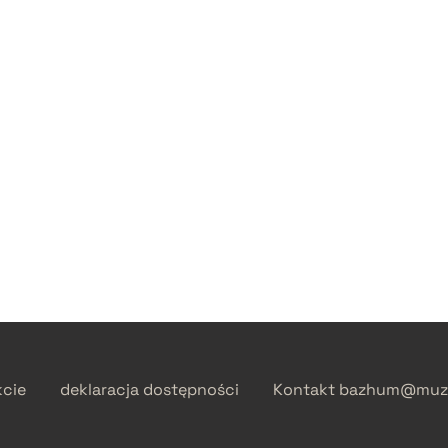
kcie
deklaracja dostępności
Kontakt
bazhum@muzh