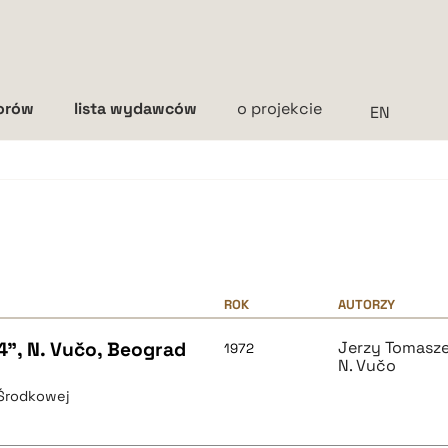
torów
lista wydawców
o projekcie
Interlinia
mała
średnia
duża
ROK
AUTORZY
4", N. Vučo, Beograd
Jerzy Tomasz
1972
N. Vučo
 Środkowej