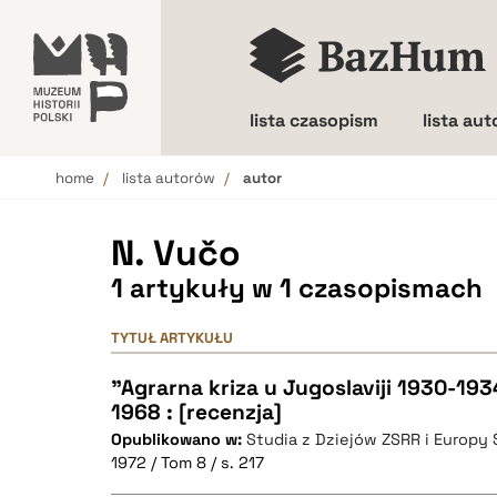
lista czasopism
lista au
home
lista autorów
autor
Wielkość liter
N. Vučo
1 artykuły w 1 czasopismach
TYTUŁ ARTYKUŁU
"Agrarna kriza u Jugoslaviji 1930-193
1968 : [recenzja]
Opublikowano w:
Studia z Dziejów ZSRR i Europy
1972 / Tom 8 / s. 217