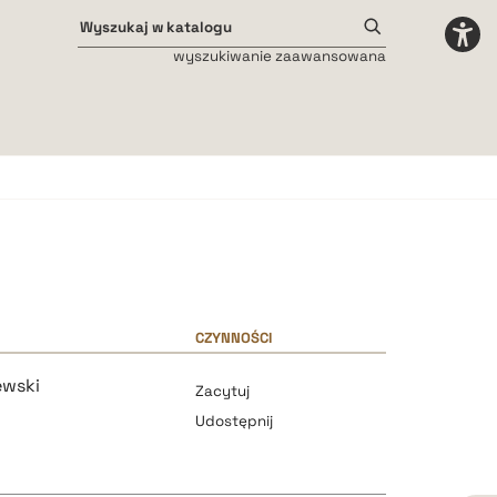
wyszukiwanie zaawansowana
Odstępy międzyliterowe
małe
średnie
duże
CZYNNOŚCI
ewski
Zacytuj
Udostępnij