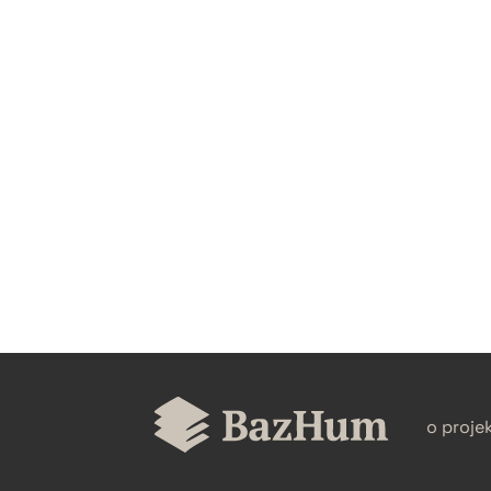
CZYSTY TEKST
BIBTEX
o proje