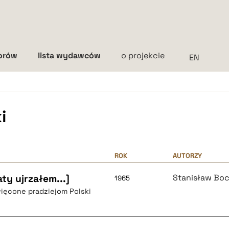
torów
lista wydawców
o projekcie
Interlinia
mała
średnia
duża
i
ROK
AUTORZY
ty ujrzałem...]
Stanisław Bo
1965
ięcone pradziejom Polski