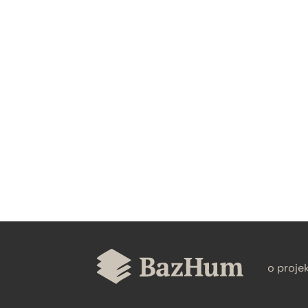
CZYSTY TEKST
BIBTEX
o proje