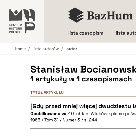
lista czasopism
lista au
home
lista autorów
autor
Wielkość liter
Stanisław Bocianowsk
1 artykuły w 1 czasopismach
TYTUŁ ARTYKUŁU
[Gdy przed mniej więcej dwudziestu la
Opublikowano w:
Z Otchłani Wieków : pismo pośw
1965 / Tom 31 / Numer 3 / s. 244