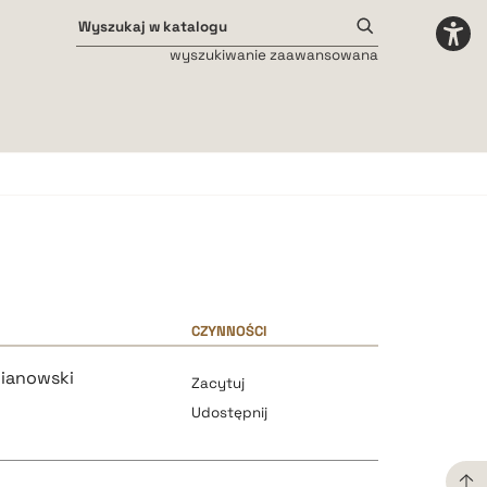
wyszukiwanie zaawansowana
Odstępy międzyliterowe
małe
średnie
duże
CZYNNOŚCI
cianowski
Zacytuj
Udostępnij