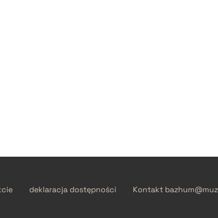
kcie
deklaracja dostępności
Kontakt
bazhum@muzh