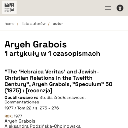
home
lista autorów
autor
Aryeh Grabois
1 artykuły w 1 czasopismach
"The 'Hebraica Veritas' and Jewish-
Christian Relations in the Twelfth
Century", Aryeh Grabois, "Speculum" 50
(1975) : [recenzja]
Opublikowano w:
Studia Źródłoznawcze.
Commentationes
1977 / Tom 22 / s. 275 - 276
ROK:
1977
Aryeh Grabois
Aleksandra Rodzińska-Chojnowska