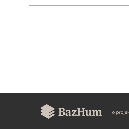
CZYSTY TEKST
BIBTEX
o proje