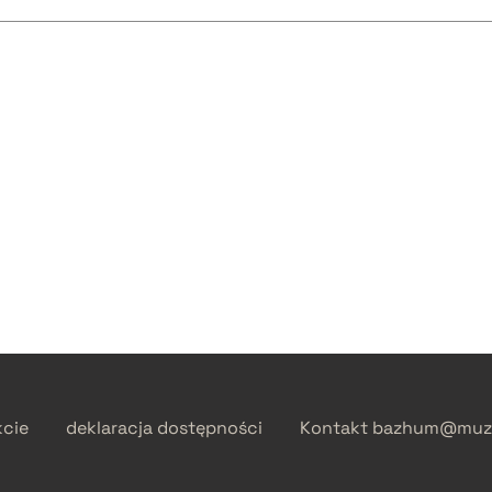
kcie
deklaracja dostępności
Kontakt
bazhum@muzh