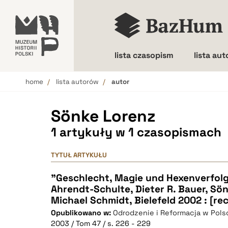
lista czasopism
lista au
home
lista autorów
autor
Wielkość liter
Sönke Lorenz
1 artykuły w 1 czasopismach
TYTUŁ ARTYKUŁU
"Geschlecht, Magie und Hexenverfolg
Ahrendt-Schulte, Dieter R. Bauer, Sö
Michael Schmidt, Bielefeld 2002 : [re
Opublikowano w:
Odrodzenie i Reformacja w Pols
2003 / Tom 47 / s. 226 - 229