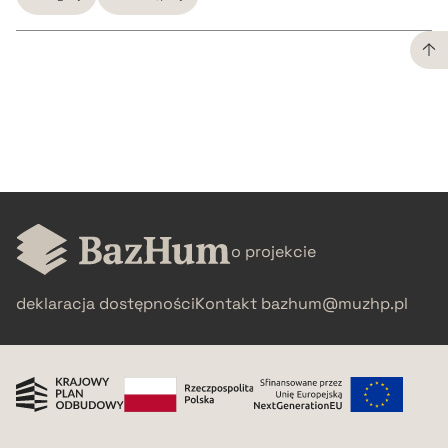
CZYSTY TEKST
pobierz cytat
BIBTEX
o projekcie
pobierz cytat
deklaracja dostępności
Kontakt
bazhum@muzhp.pl