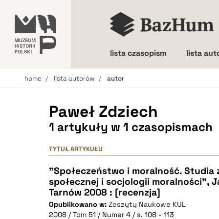
lista czasopism
lista au
home
lista autorów
autor
Wielkość liter
Paweł Zdziech
1 artykuły w 1 czasopismach
TYTUŁ ARTYKUŁU
"Społeczeństwo i moralność. Studia z
społecznej i socjologii moralności", 
Tarnów 2008 : [recenzja]
Opublikowano w:
Zeszyty Naukowe KUL
2008 / Tom 51 / Numer 4 / s. 108 - 113