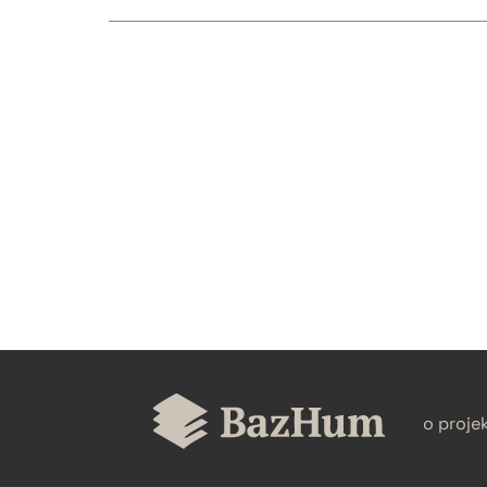
CZYSTY TEKST
BIBTEX
o proje