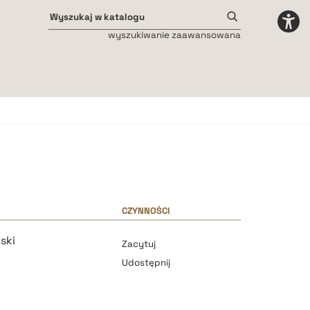
wyszukiwanie zaawansowana
Odstępy międzyliterowe
małe
średnie
duże
CZYNNOŚCI
ski
Zacytuj
h
Udostępnij