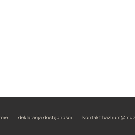
kcie
deklaracja dostępności
Kontakt
bazhum@muzh