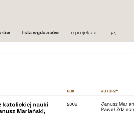
torów
lista wydawców
o projekcie
Interlinia
mała
średnia
duża
ROK
AUTORZY
 katolickiej nauki
Janusz Mariań
2008
Paweł Zdziec
Janusz Mariański,