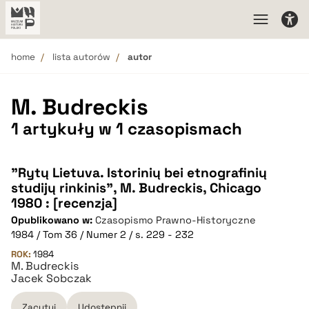
home
lista autorów
autor
M. Budreckis
1 artykuły w 1 czasopismach
"Rytų Lietuva. Istorinių bei etnografinių
studijų rinkinis", M. Budreckis, Chicago
1980 : [recenzja]
Opublikowano w:
Czasopismo Prawno-Historyczne
1984 / Tom 36 / Numer 2 / s. 229 - 232
ROK:
1984
M. Budreckis
Jacek Sobczak
Zacytuj
Udostępnij