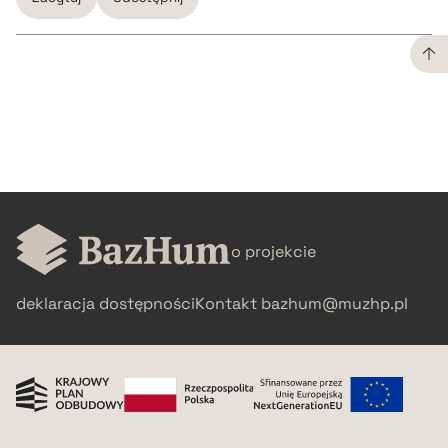
CZYSTY TEKST
pobierz cytat
BIBTEX
o projekcie
pobierz cytat
deklaracja dostępności
Kontakt
bazhum@muzhp.pl