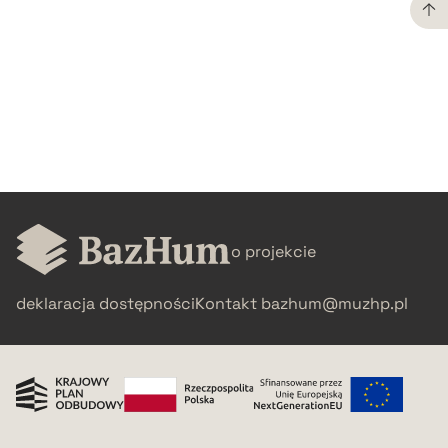
CZYSTY TEKST
pobierz cytat
BIBTEX
pobierz cytat
o projekcie
deklaracja dostępności
Kontakt
bazhum@muzhp.pl