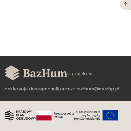
CZYSTY TEKST
pobierz cytat
BIBTEX
pobierz cytat
o projekcie
deklaracja dostępności
Kontakt
bazhum@muzhp.pl